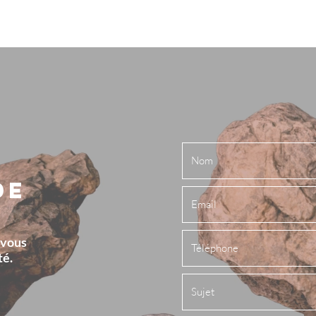
WIZA CONSULTING
DE
 vous
té.